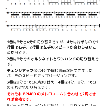
1番
は8分と4分の切り替えですが、4分は片手なので
1
行目は右手、2行目は左手のスピードが変わらないこ
とが肝
です。
2番
は8分での
オルタネイトとワンハンドの切り替え
で
す。
チェンジアップ①
は4分で同じ譜面が出てきました
が、そのスピードアップバージョンです。
3番
は8分と16分の切り替え、
4番
は4分、8分、16分
のそれぞれ切り替えです。
それぞれ BPM80 のメトロノームに合わせて2周でき
れば合格です。
8ビートやフィルインとは違い、しっかりメトロノー